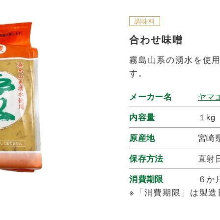
調味料
合わせ味噌
霧島山系の湧水を使
す。
メーカー名
ヤマ
内容量
１kg
原産地
宮崎
保存方法
直射
消費期限
６か
※「消費期限」は製造