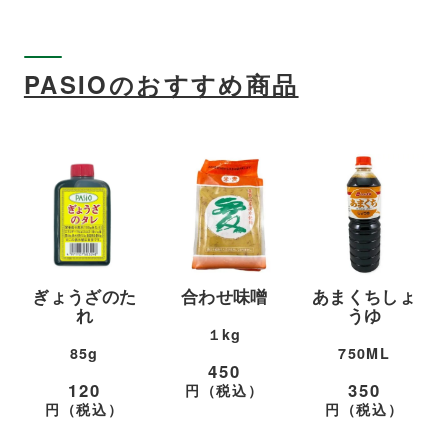
PASIOのおすすめ商品
合わせ味噌
あまくちしょ
パシオ 肉餃子
うゆ
１kg
10個入り・20個
750ML
入り
450
350
400・800
円（税込）
円（税込）
円（税込）