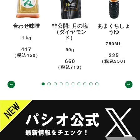
非公開: 月の塩
あまくちしょ
非公開: 本格キ
（ダイヤモン
うゆ
ムチ
ド）
750ML
240g
90g
325
362
660
（税込350）
（税込390）
（税込713）